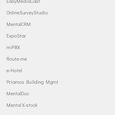
EasyMediaCast
OnlineSurveyStudio
MentalCRM
ExpoStar
miPBX
Route-me
e-Hotel
Priamos Building Mgmt
MentalDoc
Mental X-stock