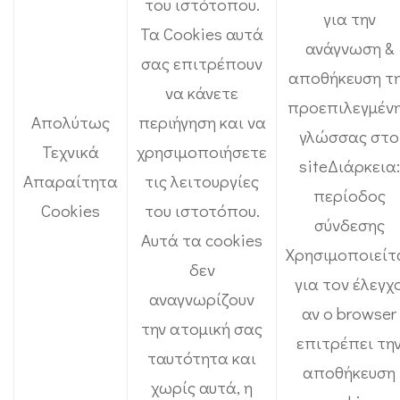
του ιστότοπου.
για την
Τα Cookies αυτά
ανάγνωση &
σας επιτρέπουν
αποθήκευση τ
να κάνετε
προεπιλεγμέν
Απολύτως
περιήγηση και να
γλώσσας στο
Τεχνικά
χρησιμοποιήσετε
siteΔιάρκεια:
Απαραίτητα
τις λειτουργίες
περίοδος
Cookies
του ιστοτόπου.
σύνδεσης
Αυτά τα cookies
Χρησιμοποιείτ
δεν
για τον έλεγχ
αναγνωρίζουν
αν ο browser
την ατομική σας
επιτρέπει τη
ταυτότητα και
αποθήκευση
χωρίς αυτά, η