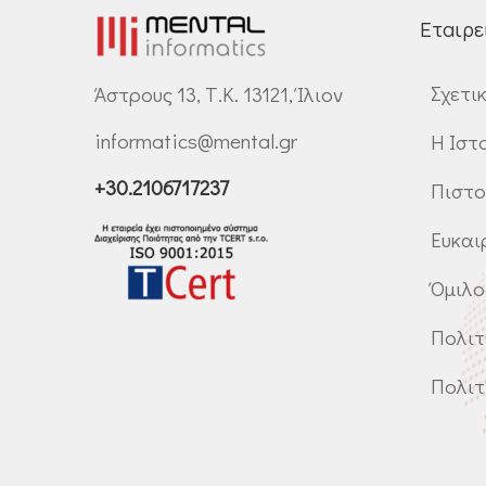
Εταιρε
Σχετι
Άστρους 13, Τ.Κ. 13121, Ίλιον
informatics@mental.gr
Η Ιστ
+30.2106717237
Πιστο
Ευκαι
Όμιλο
Πολιτ
Πολιτ