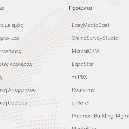
ία
Προϊόντα
κά με εμάς
EasyMediaCast
ορία μας
OnlineSurveyStudio
ποιήσεις
MentalCRM
ρίες καριέρας
ExpoStar
ς
miPBX
ική Απορρήτου
Route-me
ική Cookies
e-Hotel
Priamos Building Mgm
MentalDoc