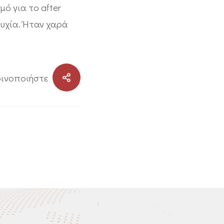
μό για το after
υχία. Ήταν χαρά
ινοποιήστε