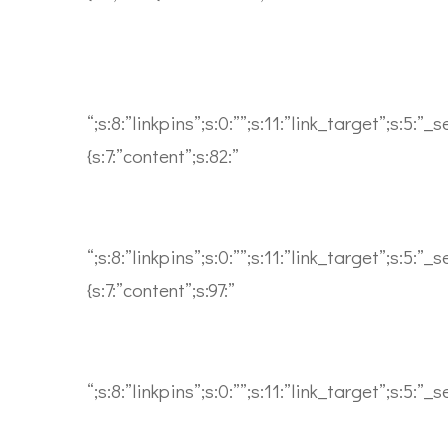
San Francisco
58 Howard Street #2 San Francisco, CA 941
“;s:8:”linkpins”;s:0:””;s:11:”link_target”;s:5:”
{s:7:”content”;s:82:”
New York
58 Howard Street #14 New York
“;s:8:”linkpins”;s:0:””;s:11:”link_target”;s:5:”
{s:7:”content”;s:97:”
Russia
The Courtyard Building 11 Curtain Road, R
“;s:8:”linkpins”;s:0:””;s:11:”link_target”;s:5:”