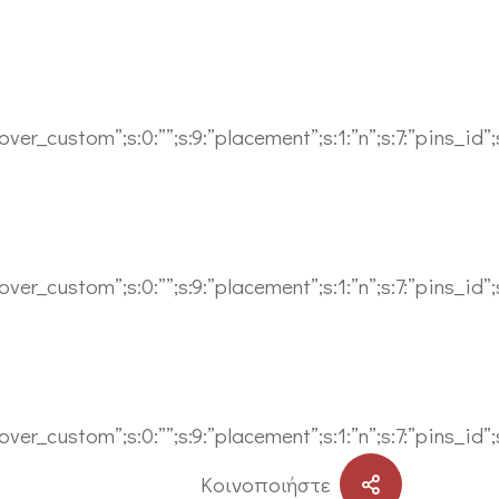
er_custom”;s:0:””;s:9:”placement”;s:1:”n”;s:7:”pins_id”;s:0:
er_custom”;s:0:””;s:9:”placement”;s:1:”n”;s:7:”pins_id”;s:0:
er_custom”;s:0:””;s:9:”placement”;s:1:”n”;s:7:”pins_id”;s:0:
Kοινοποιήστε