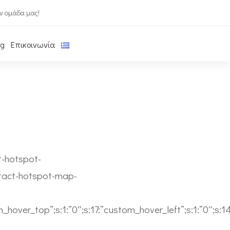
ν ομάδα μας!
og
Επικοινωνία
t-hotspot-
ntact-hotspot-map-
om_hover_top”;s:1:”0″;s:17:”custom_hover_left”;s:1:”0″;s: