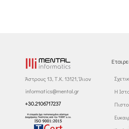
Εταιρε
Σχετι
Άστρους 13, Τ.Κ. 13121, Ίλιον
informatics@mental.gr
Η Ιστ
+30.2106717237
Πιστο
Ευκαι