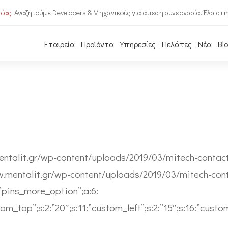
ίας:
Αναζητούμε Developers & Μηχανικούς για άμεση συνεργασία. Έλα στη
Εταιρεία
Προϊόντα
Υπηρεσίες
Πελάτες
Νέα
Bl
mentalit.gr/wp-content/uploads/2019/03/mitech-contac
ww.mentalit.gr/wp-content/uploads/2019/03/mitech-co
:”pins_more_option”;a:6:
stom_top”;s:2:”20″;s:11:”custom_left”;s:2:”15″;s:16:”cust