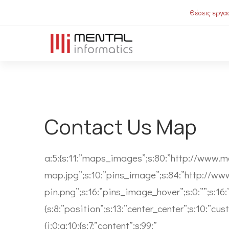
Θέσεις εργασ
Contact Us Map
a:5:{s:11:”maps_images”;s:80:”http://www.
map.jpg”;s:10:”pins_image”;s:84:”http://w
pin.png”;s:16:”pins_image_hover”;s:0:””;s:16
{s:8:”position”;s:13:”center_center”;s:10:”cu
{i:0;a:10:{s:7:”content”;s:99:”