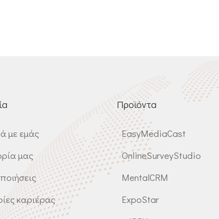
ία
Προϊόντα
κά με εμάς
EasyMediaCast
ορία μας
OnlineSurveyStudio
ποιήσεις
MentalCRM
ρίες καριέρας
ExpoStar