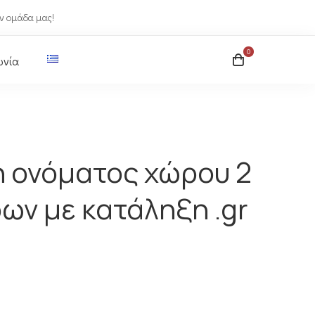
ν ομάδα μας!
ωνία
 ονόματος χώρου 2
ων με κατάληξη .gr