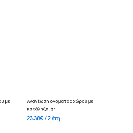
Διαβάστε περισσότερα
υ με
Ανανέωση ονόματος χώρου με
κατάληξη .gr
23.38
€
/ 2 έτη