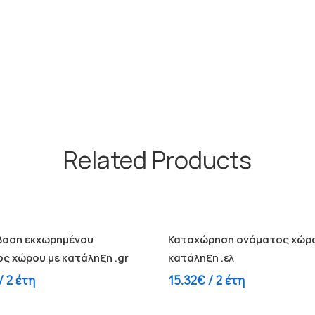
Related Products
στε περισσότερα
Διαβάστε περισσότερα
βαση εκχωρημένου
Καταχώρηση ονόματος χώρο
ς χώρου με κατάληξη .gr
κατάληξη .ελ
/ 2 έτη
15.32
€
/ 2 έτη