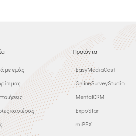
ία
Προϊόντα
κά με εμάς
EasyMediaCast
ορία μας
OnlineSurveyStudio
ποιήσεις
MentalCRM
ρίες καριέρας
ExpoStar
ς
miPBX