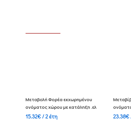
Διαβάστε περισσότερα
Διαβά
Μεταβολή Φορέα εκχωρημένου
Μεταβί
ονόματος χώρου με κατάληξη .ελ
ονόματο
15.32
€
/ 2 έτη
23.38
€