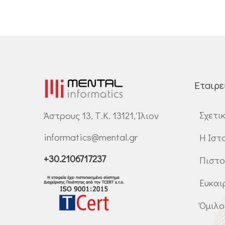
Εταιρε
Σχετι
Άστρους 13, Τ.Κ. 13121, Ίλιον
informatics@mental.gr
Η Ιστ
+30.2106717237
Πιστο
Ευκαι
Όμιλο