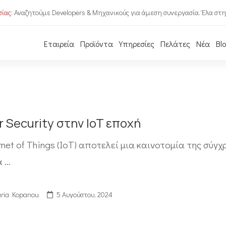
ίας:
Αναζητούμε Developers & Μηχανικούς για άμεση συνεργασία. Έλα στη
Εταιρεία
Προϊόντα
Υπηρεσίες
Πελάτες
Νέα
Bl
 Security στην IoT εποχή
rnet of Things (IoT) αποτελεί μια καινοτομία της σύγ
α …
ria Kopanou
5 Αυγούστου, 2024