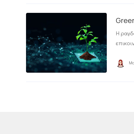
Green
Η ραγδ
επικοι
Ma