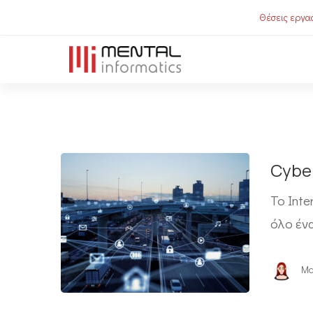
Θέσεις εργασ
Cyber
Το Inte
όλο έν
Ma