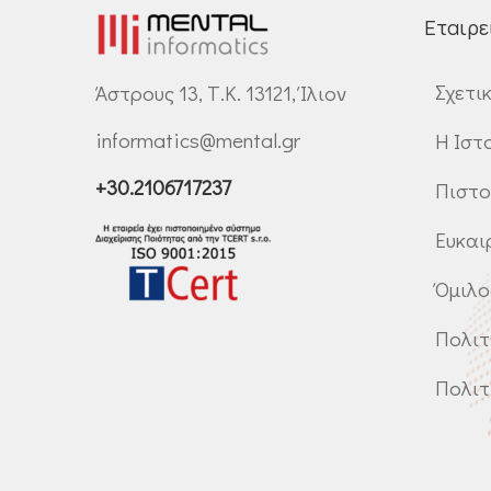
Εταιρε
Σχετι
Άστρους 13, Τ.Κ. 13121, Ίλιον
informatics@mental.gr
Η Ιστ
+30.2106717237
Πιστο
Ευκαι
Όμιλο
Πολιτ
Πολιτ