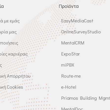
ία
Προϊόντα
κά με εμάς
EasyMediaCast
ορία μας
OnlineSurveyStudio
ποιήσεις
MentalCRM
ρίες καριέρας
ExpoStar
ς
miPBX
ική Απορρήτου
Route-me
ική Cookies
e-Hotel
Priamos Building Mgm
MentalDoc