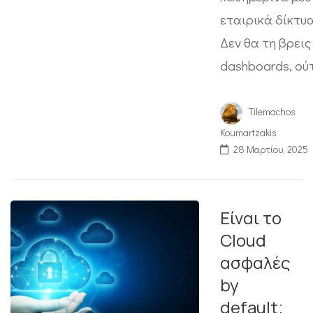
εταιρικά δίκτυα
Δεν θα τη βρεις
dashboards, ού
Tilemachos
Koumartzakis
28 Μαρτίου, 2025
Είναι το
Cloud
ασφαλές
by
default;