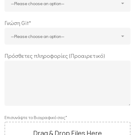
Γνώση Git*
Πρόσθετες πληροφορίες (Προαιρετικό)
Επισυνάψτε το Βιογραφικό σας*
Drag & Drop Files Here